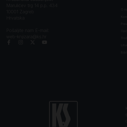
Marulićev trg 14 p.p. 434
O n
10001 Zagreb
Kon
Hrvatska
Prav
Pošaljite nam E-mail:
Opći
web-knjizara@ks.hr
Tro
Litu
Bibl