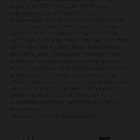
Jugoslavije (1967), konzultor Tajništva za
jedinstvo kršćana u Rimu (1968.), član
Međunarodne teološke komisije pri Kongregaciji
za nauk vjere u Rimu (1969.), suosnivač i prvi
predsjednik Teološkoga kršćanskoga društva
Kršćanska sadašnjost (1968). Dobitnik je Nagrade
za životno djelo za 1993. Pisao na latinskom i
hrvatskom jeziku. Svoj bogati znanstveni opus
temeljio je na izvornim patrističkim spisima na
kojima je gradio teološka gledišta o suvremenim
pitanjima u Crkvi i svijetu; analizirao što je iz
crkvene starine vrijedno i nezaobilazno kroza svu
povijest te što je iz suvremenosti valjano za
budućnost. Promicao je dijalog Crkve sa
suvremenim društvima, međureligijski dijalog i
ekumenizam.
(preuzeto iz Hrvatske enciklopedije)