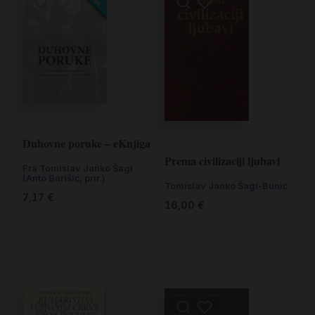
Duhovne poruke – eKnjiga
Prema civilizaciji ljubavi
Fra Tomislav Janko Šagi
(Anto Barišić, prir.)
Tomislav Janko Šagi-Bunić
7,17
€
16,00
€