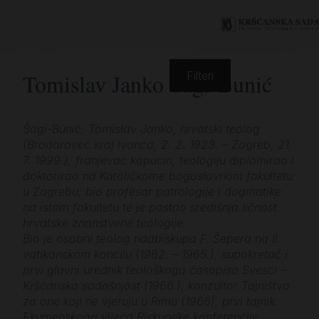
Tomislav Janko Šagi-Bunić
Filteri
Šagi-Bunić, Tomislav Janko, hrvatski teolog
(Brodarovec kraj Ivanca, 2. 2. 1923. – Zagreb, 21.
7. 1999.), franjevac kapucin, teologiju diplomirao i
doktorirao na Katoličkome bogoslovnom fakultetu
u Zagrebu; bio profesor patrologije i dogmatike
na istom fakultetu te je postao središnja ličnost
hrvatske znanstvene teologije.
Bio je osobni teolog nadbiskupa F. Šepera na II.
vatikanskom koncilu (1962. – 1965.), supokretač i
prvi glavni urednik teološkoga časopisa Svesci –
Kršćanska sadašnjost (1966.), konzultor Tajništva
za one koji ne vjeruju u Rimu (1966), prvi tajnik
Ekumenskoga vijeća Biskupske konferencije