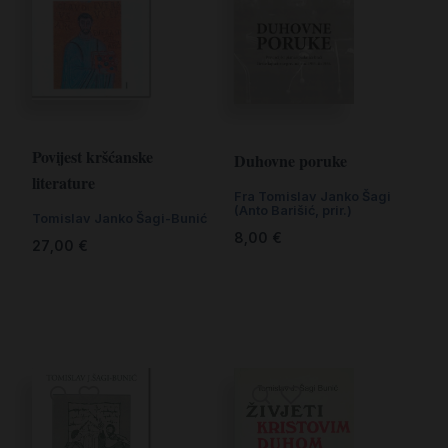
Povijest kršćanske
Duhovne poruke
literature
Fra Tomislav Janko Šagi
(Anto Barišić, prir.)
Tomislav Janko Šagi-Bunić
8,00
€
27,00
€