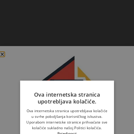
Ova internetska stranica
upotrebljava kolačiće.
Ova internetska stranica upotrebljava kolačiće
u svrhe poboljšanja korisničkog iskustva.
Uporabom internetske stranice prihvaćate sve
kolačiće sukladno našoj Politici kolačića.
Pojedinosti