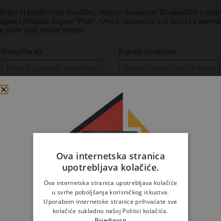
Kako bi pratili svoju narudžbu, molimo da unesete ID narudžbe u polje
ispod i pritisnite dugme "Prati". Ovo je dodano na vaš račun i u potvrdi
e-pošte koju trebate primiti.
Narudžba ID
E-pošta za naplatu
Prati
Ova internetska stranica
upotrebljava kolačiće.
Ova internetska stranica upotrebljava kolačiće
u svrhe poboljšanja korisničkog iskustva.
Uporabom internetske stranice prihvaćate sve
kolačiće sukladno našoj Politici kolačića.
Pojedinosti