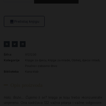
Prelistaj knjigu
Šifra:
9121230
Kategorije
Knjige za djecu
,
Knjige za mlade
,
Obitelj, djeca i mladi
,
Poučno i zabavno štivo
Biblioteka
Kana klub
Opis proizvoda
Halo, Bože… Čujemo li se?
knjiga je koju treba »konzumirati«
umjereno. Ona sadržava 122 važna pitanja i važne odgovore.