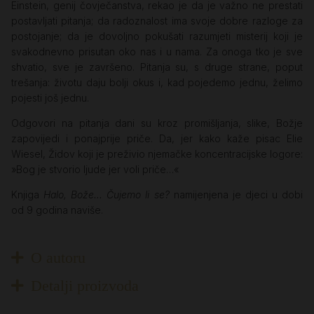
Einstein, genij čovječanstva, rekao je da je važno ne prestati
postavljati pitanja; da radoznalost ima svoje dobre razloge za
postojanje; da je dovoljno pokušati razumjeti misterij koji je
svakodnevno prisutan oko nas i u nama. Za onoga tko je sve
shvatio, sve je završeno. Pitanja su, s druge strane, poput
trešanja: životu daju bolji okus i, kad pojedemo jednu, želimo
pojesti još jednu.
Odgovori na pitanja dani su kroz promišljanja, slike, Božje
zapovijedi i ponajprije priče. Da, jer kako kaže pisac Elie
Wiesel, Židov koji je preživio njemačke koncentracijske logore:
»Bog je stvorio ljude jer voli priče…«
Knjiga
Halo, Bože… Čujemo li se?
namijenjena je djeci u dobi
od 9 godina naviše.
O autoru
Detalji proizvoda