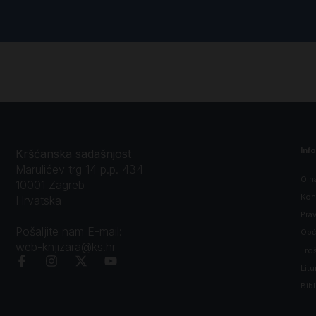
Inf
Kršćanska sadašnjost
Marulićev trg 14 p.p. 434
O n
10001 Zagreb
Kon
Hrvatska
Prav
Pošaljite nam E-mail:
Opći
web-knjizara@ks.hr
Tro
Litu
Bibl