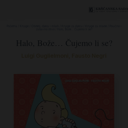
Početna
/
Knjige
/
Obitelj, djeca i mladi
/
Knjige za djecu
/
Knjige za mlade
/
Poučno i
zabavno štivo
/ Halo, Bože… Čujemo li se?
Halo, Bože… Čujemo li se?
Luigi Guglielmoni, Fausto Negri