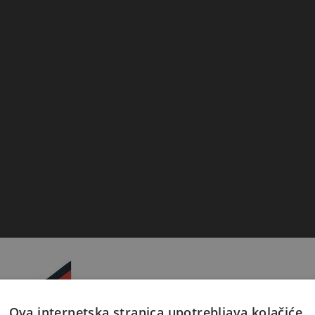
Ova internetska stranica upotrebljava kolačiće.
Prijavite se na naš newsletter 