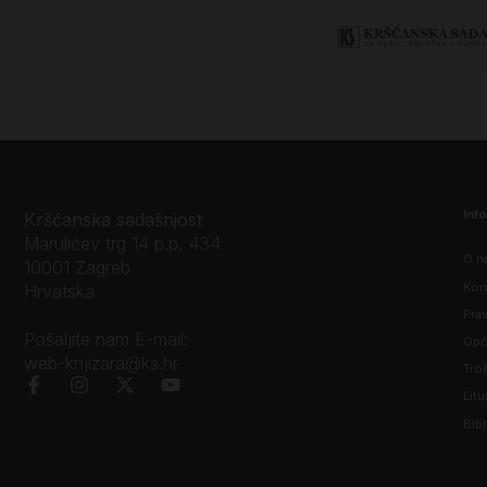
Korazin
Inf
Kršćanska sadašnjost
Marulićev trg 14 p.p. 434
O n
10001 Zagreb
Kon
Hrvatska
Prav
Pošaljite nam E-mail:
Opći
web-knjizara@ks.hr
Tro
Litu
Bibl