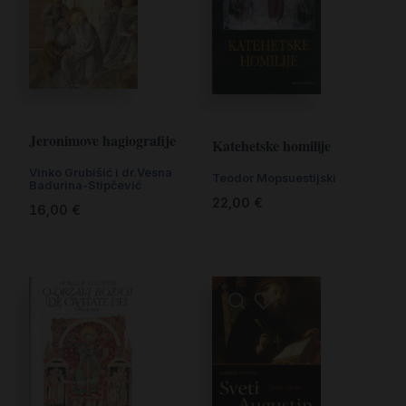
Jeronimove hagiografije
Katehetske homilije
Vinko Grubišić i dr.Vesna
Teodor Mopsuestijski
Badurina-Stipčević
22,00
€
16,00
€