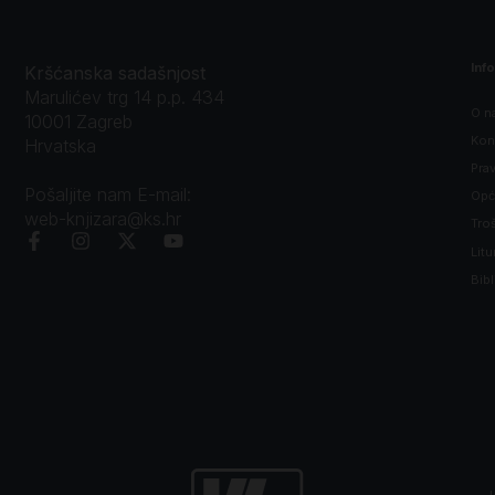
Inf
Kršćanska sadašnjost
Marulićev trg 14 p.p. 434
O n
10001 Zagreb
Kon
Hrvatska
Prav
Pošaljite nam E-mail:
Opći
web-knjizara@ks.hr
Tro
Litu
Bibl