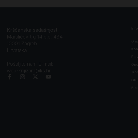
Inf
Kršćanska sadašnjost
Marulićev trg 14 p.p. 434
O n
10001 Zagreb
Kon
Hrvatska
Prav
Pošaljite nam E-mail:
Opći
web-knjizara@ks.hr
Tro
Litu
Bibl