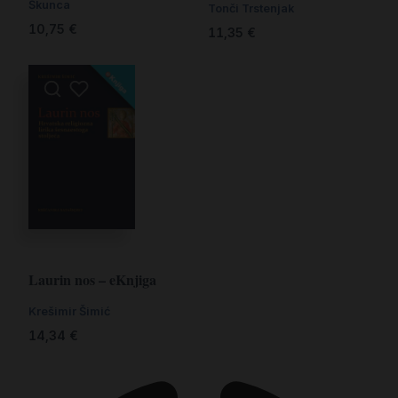
Škunca
Tonči Trstenjak
10,75
€
11,35
€
Laurin nos – eKnjiga
Krešimir Šimić
14,34
€