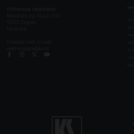
Inf
Kršćanska sadašnjost
Marulićev trg 14 p.p. 434
O n
10001 Zagreb
Kon
Hrvatska
Prav
Pošaljite nam E-mail:
Opći
web-knjizara@ks.hr
Tro
Litu
Bibl