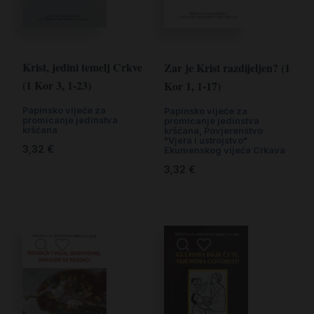
Krist, jedini temelj Crkve
Zar je Krist razdijeljen? (1
(1 Kor 3, 1-23)
Kor 1, 1-17)
Papinsko vijeće za
Papinsko vijeće za
promicanje jedinstva
promicanje jedinstva
kršćana
kršćana, Povjerenstvo
"Vjera i ustrojstvo"
3,32
€
Ekumenskog vijeća Crkava
3,32
€