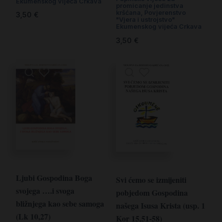
Ekumenskog vijeća Crkava
promicanje jedinstva
kršćana, Povjerenstvo
3,50
€
"Vjera i ustrojstvo"
Ekumenskog vijeća Crkava
3,50
€
Ljubi Gospodina Boga
Svi ćemo se izmijeniti
svojega ….i svoga
pobjedom Gospodina
bližnjega kao sebe samoga
našega Isusa Krista (usp. 1
(Lk 10,27)
Kor 15,51-58)