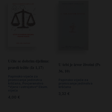
Učite se dobrim djelima:
U tebi je izvor životni (Ps
pravdi težite (Iz 1,17)
36, 10)
Papinsko vijeće za
Papinsko vijeće za
promicanje jedinstva
promicanje jedinstva
kršćana
,
Povjerenstvo
kršćana
"Vjera i ustrojstvo" Ekum.
vijeća
3,32
€
4,00
€