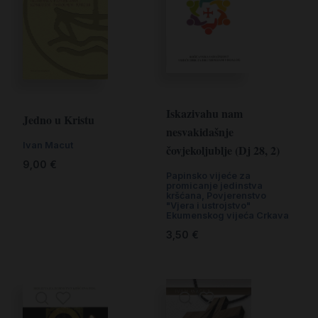
Iskazivahu nam
Jedno u Kristu
nesvakidašnje
Ivan Macut
čovjekoljublje (Dj 28, 2)
9,00
€
Papinsko vijeće za
promicanje jedinstva
kršćana, Povjerenstvo
"Vjera i ustrojstvo"
Ekumenskog vijeća Crkava
3,50
€