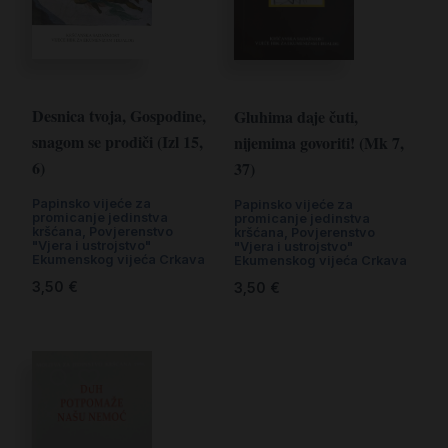
Desnica tvoja, Gospodine,
Gluhima daje čuti,
snagom se prodiči (Izl 15,
nijemima govoriti! (Mk 7,
6)
37)
Papinsko vijeće za
Papinsko vijeće za
promicanje jedinstva
promicanje jedinstva
kršćana, Povjerenstvo
kršćana, Povjerenstvo
"Vjera i ustrojstvo"
"Vjera i ustrojstvo"
Ekumenskog vijeća Crkava
Ekumenskog vijeća Crkava
3,50
€
3,50
€