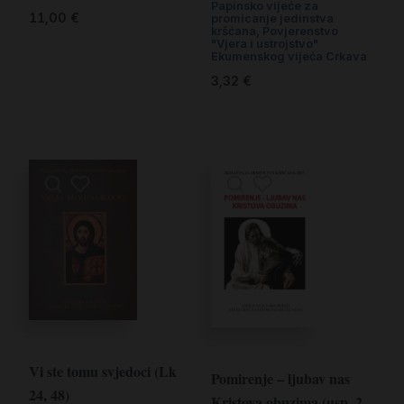
Papinsko vijeće za
11,00
€
promicanje jedinstva
kršćana, Povjerenstvo
"Vjera i ustrojstvo"
Ekumenskog vijeća Crkava
3,32
€
Vi ste tomu svjedoci (Lk
Pomirenje – ljubav nas
24, 48)
Kristova obuzima (usp. 2