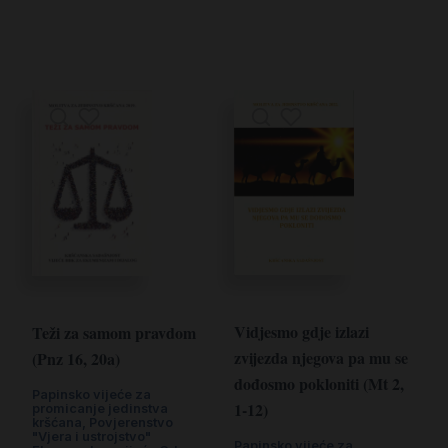
Vidjesmo gdje izlazi
Teži za samom pravdom
zvijezda njegova pa mu se
(Pnz 16, 20a)
dođosmo pokloniti (Mt 2,
Papinsko vijeće za
1-12)
promicanje jedinstva
kršćana, Povjerenstvo
"Vjera i ustrojstvo"
Papinsko vijeće za