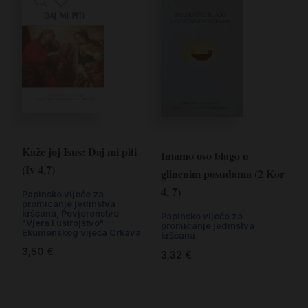
Kaže joj Isus: Daj mi piti
Imamo ovo blago u
(Iv 4,7)
glinenim posudama (2 Kor
4, 7)
Papinsko vijeće za
promicanje jedinstva
kršćana, Povjerenstvo
Papinsko vijeće za
"Vjera i ustrojstvo"
promicanje jedinstva
Ekumenskog vijeća Crkava
kršćana
3,50
€
3,32
€