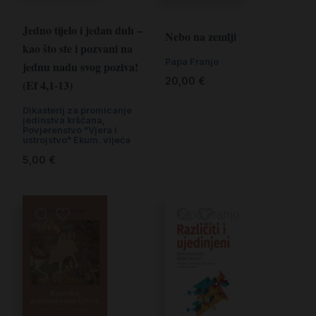
Jedno tijelo i jedan duh –
Nebo na zemlji
kao što ste i pozvani na
Papa Franjo
jednu nadu svog poziva!
20,00
€
(Ef 4,1-13)
Dikasterij za promicanje
jedinstva kršćana
,
Povjerenstvo "Vjera i
ustrojstvo" Ekum. vijeća
5,00
€