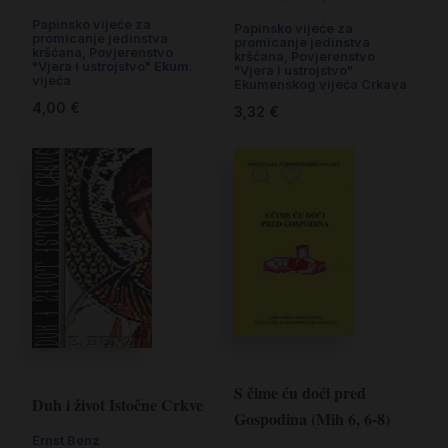
Papinsko vijeće za
Papinsko vijeće za
promicanje jedinstva
promicanje jedinstva
kršćana
,
Povjerenstvo
kršćana, Povjerenstvo
"Vjera i ustrojstvo" Ekum.
"Vjera i ustrojstvo"
vijeća
Ekumenskog vijeća Crkava
4,00
€
3,32
€
S čime ću doći pred
Duh i život Istočne Crkve
Gospodina (Mih 6, 6-8)
Ernst Benz