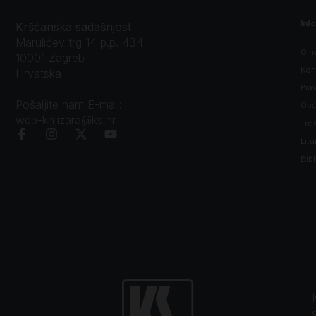
Inf
Kršćanska sadašnjost
Marulićev trg 14 p.p. 434
O n
10001 Zagreb
Kon
Hrvatska
Prav
Pošaljite nam E-mail:
Opći
web-knjizara@ks.hr
Tro
Litu
Bibl