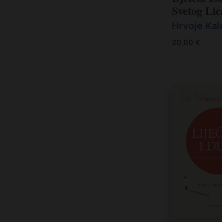
Jacques Dalarun (1)
Svetog Lic
Jacques Duquesne (1)
Hrvoje Ka
Jane Williams (1)
Jaro Krivohlavy (1)
20,00
€
Jean Vanier (2)
Jeremy Driscoll (1)
Jeronim Savonarola (1)
Jörg Zink (1)
Jorge Boronat (1)
Jorge Mario Bergoglio (1)
Josef Dirnbeck (1)
Josemaria Escriva de Balaguer (1)
Joseph Ratzinger - Benedikt XVI. (1)
Josip Sanko Rabar (2)
Joyce Rupp (1)
Karl kardinal Lehmann (1)
Karl Rahner (1)
Klemens Tilmann, Hedvig-Teresa von