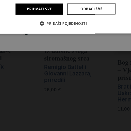
PRIHVATI SVE
ODBACI SVE
Pretplatite se
PRIKAŽI POJEDINOSTI
kove
Iz dubine svoga
i
siromašnog srca
Bog 
ík
Remigio Battel i
– Vj
Giovanni Lazzara,
prisu
priredili
Brat
26,00
€
Uskr
Herm
11,00