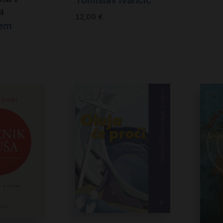
Tomislav Ivančić
a
12,00
€
lem