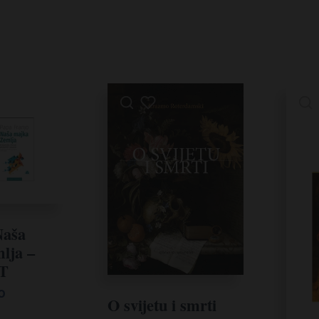
Naša
lja –
T
o
O svijetu i smrti