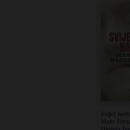
Gerhard Lohfink (1)
Gilbert Le Mouël (1)
Grupa autora (Ivan Vajić - gl. urednik)
(1)
Heinrich Schlier (1)
Helmut Kratzl (1)
Henri J. M. Nouwen (7)
Henri Sanson (1)
Henry J. M. Nouwen (1)
Hildegard Gosebrink (1)
Hrvoje Kalem (1)
Inos Biffi (1)
Isusova mala sestra Magdalena (1)
Ivan Golub (2)
Ivan Ivanda (2)
Svijet nade
Ivica Raguž (1)
Male Terez
Ivica Žižić (1)
Djeteta Isu