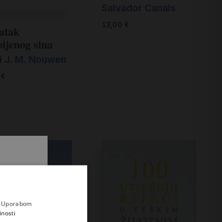
Salvador Canals
13,00
€
atak
bljenog sina
i J. M. Nouwen
0
€
.
i prvi
e
a. Uporabom
inosti