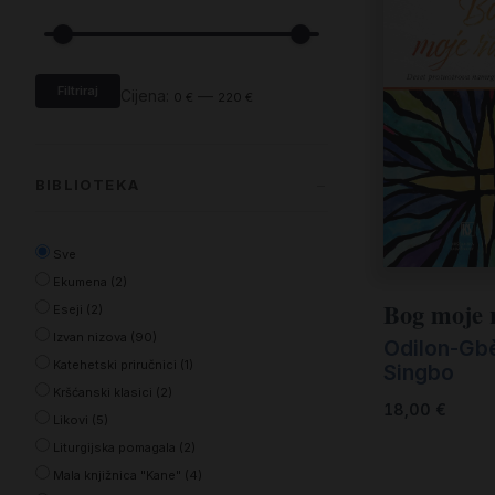
Filtriraj
Cijena:
—
0 €
220 €
BIBLIOTEKA
Sve
Ekumena (2)
Bog moje 
Eseji (2)
Izvan nizova (90)
Odilon-Gb
Katehetski priručnici (1)
Singbo
Kršćanski klasici (2)
18,00
€
Likovi (5)
Liturgijska pomagala (2)
Mala knjižnica "Kane" (4)