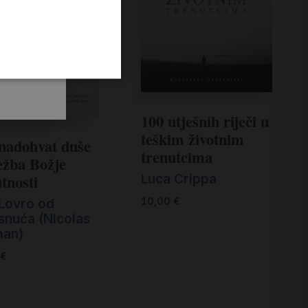
100 utješnih riječi u
teškim životnim
nadohvat duše
trenutcima
ežba Božje
Luca Crippa
tnosti
 Lovro od
10,00
€
snuća (Nicolas
an)
€