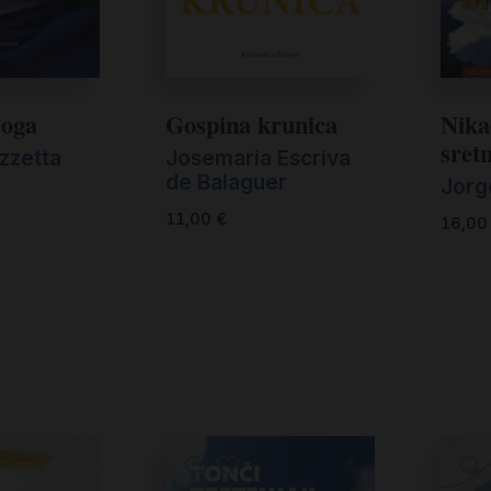
Boga
Gospina krunica
Nika
sretn
zzetta
Josemaria Escriva
de Balaguer
Jorg
11,00
€
16,0