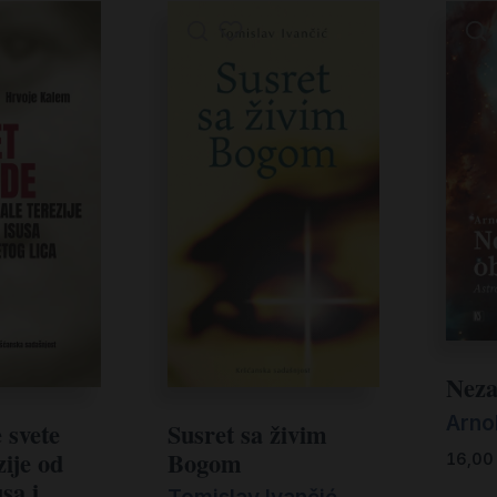
Neza
Arno
 svete
Susret sa živim
ije od
Bogom
16,0
sa i