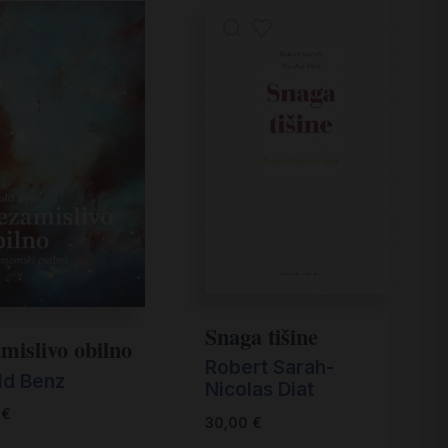
Snaga tišine
mislivo obilno
Robert Sarah-
ld Benz
Nicolas Diat
0
€
30,00
€