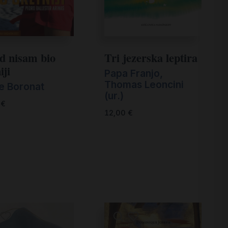
d nisam bio
Tri jezerska leptira
iji
Papa Franjo
,
Thomas Leoncini
e Boronat
(ur.)
0
€
12,00
€