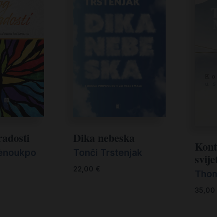
radosti
Dika nebeska
Kont
ènoukpo
Tonči Trstenjak
svije
22,00
€
Thom
35,00