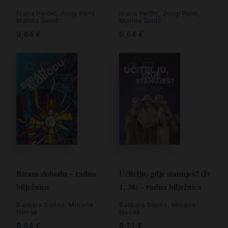
Ivana Perčić
,
Josip Periš
,
Ivana Perčić
,
Josip Periš
,
Marina Šimić
Marina Šimić
9,64
€
9,64
€
Biram slobodu – radna
Učitelju, gdje stanuješ? (Iv
bilježnica
1, 38) – radna bilježnica
Barbara Sipina
,
Mirjana
Barbara Sipina
,
Mirjana
Novak
Novak
9,64
€
8,71
€