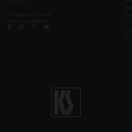
Kon
Hrvatska
Prav
Pošaljite nam E-mail:
Opći
web-knjizara@ks.hr
Tro
Litu
Bibl