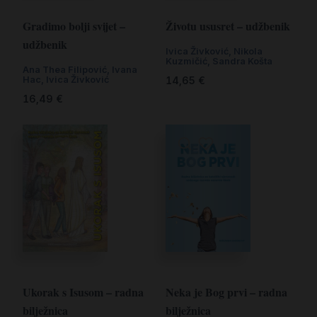
Gradimo bolji svijet –
Životu ususret – udžbenik
udžbenik
Ivica Živković
,
Nikola
Kuzmičić
,
Sandra Košta
Ana Thea Filipović
,
Ivana
Hac
,
Ivica Živković
14,65
€
16,49
€
Ukorak s Isusom – radna
Neka je Bog prvi – radna
bilježnica
bilježnica