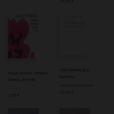
10,00
€
Opći direktorij za
Snaga susreta: Muško i
katehezu
žensko, stvori ih
Kongregacija za kler
— —
11,00
€
1,33
€