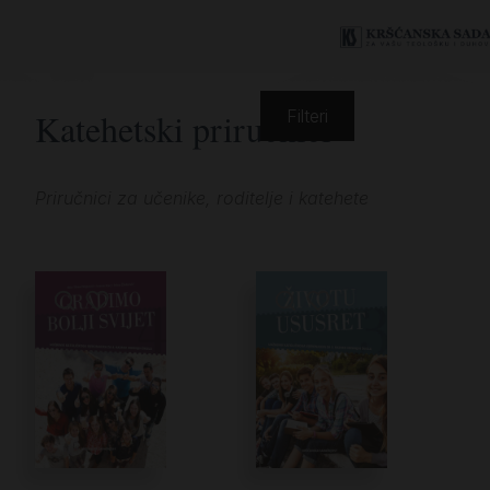
Katehetski priručnici
Filteri
Priručnici za učenike, roditelje i katehete