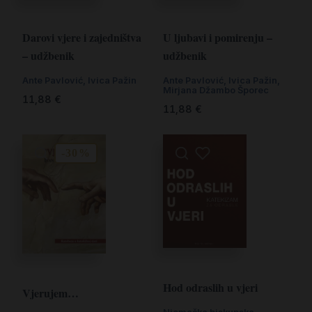
Darovi vjere i zajedništva
U ljubavi i pomirenju –
– udžbenik
udžbenik
Ante Pavlović
,
Ivica Pažin
Ante Pavlović
,
Ivica Pažin
,
Mirjana Džambo Šporec
11,88
€
11,88
€
-30%
Hod odraslih u vjeri
Vjerujem…