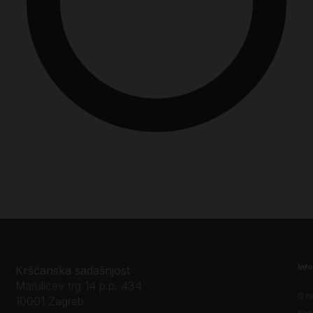
Inf
Kršćanska sadašnjost
Marulićev trg 14 p.p. 434
O n
10001 Zagreb