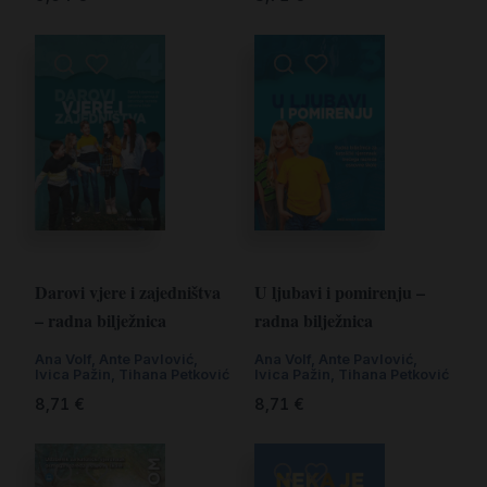
Darovi vjere i zajedništva
U ljubavi i pomirenju –
– radna bilježnica
radna bilježnica
Ana Volf
,
Ante Pavlović
,
Ana Volf
,
Ante Pavlović
,
Ivica Pažin
,
Tihana Petković
Ivica Pažin
,
Tihana Petković
8,71
€
8,71
€