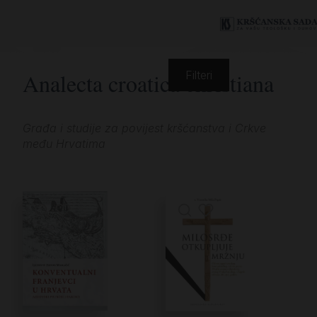
Analecta croatica christiana
Filteri
Građa i studije za povijest kršćanstva i Crkve
među Hrvatima