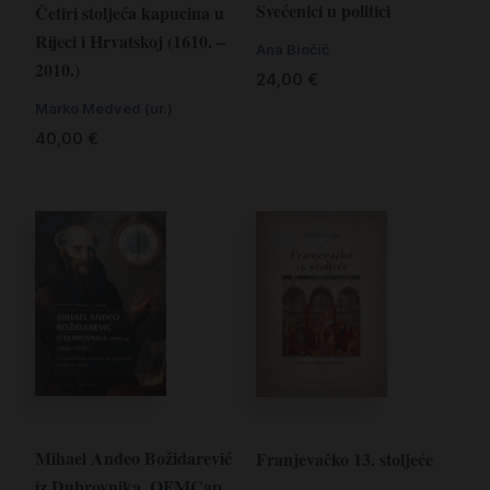
Svećenici u politici
Četiri stoljeća kapucina u
Rijeci i Hrvatskoj (1610. –
Ana Biočić
2010.)
24,00
€
Marko Medved (ur.)
40,00
€
Mihael Anđeo Božidarević
Franjevačko 13. stoljeće
iz Dubrovnika, OFMCap.