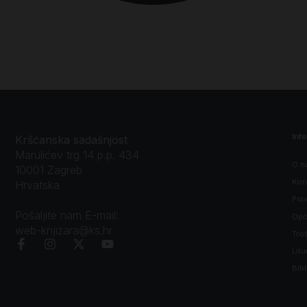
Inf
Kršćanska sadašnjost
Marulićev trg 14 p.p. 434
O n
10001 Zagreb
Kon
Hrvatska
Prav
Pošaljite nam E-mail:
Opći
web-knjizara@ks.hr
Tro
Litu
Bibl