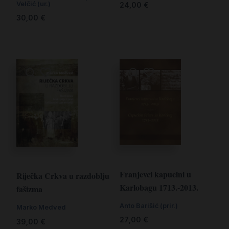
Velčić (ur.)
24,00
€
30,00
€
Franjevci kapucini u
Riječka Crkva u razdoblju
Karlobagu 1713.-2013.
fašizma
Anto Barišić (prir.)
Marko Medved
27,00
€
39,00
€