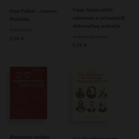
Uloga franjevačkih
Ivan Paštrić – Ioannes
samostana u urbanizaciji
Pastritius
dubrovačkog područja
Ivan Golub
Anđelko Badurina
3,50
€
5,50
€
Rukopisna baština
Vuk-Daničićevo Sveto