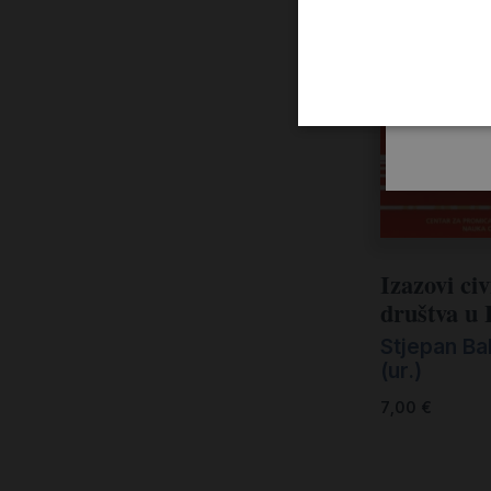
Izazovi civ
društva u 
Stjepan Ba
(ur.)
7,00
€