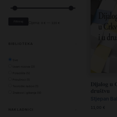
Filtriraj
Cijena:
—
0 €
220 €
BIBLIOTEKA
Sve
Izvan nizova (3)
Polazišta (5)
Priručnici (1)
Dijalog u 
Teološki radovi (1)
društvu
Znakovi i gibanja (9)
Stjepan Ba
11,00
€
NAKLADNICI