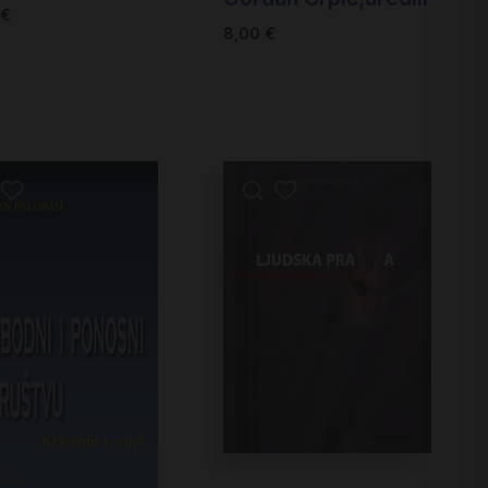
€
8,00
€