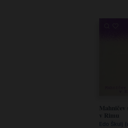
Mahničev 
v Rimu
Edo Škulj (