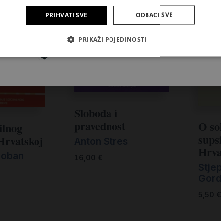
PRIHVATI SVE
ODBACI SVE
Pretplatite se
PRIKAŽI POJEDINOSTI
Sloboda i
pravednost
O sol
ilnog
supsi
Hrvatskoj
Anton Stres
Hrva
loban
16,00
€
Stje
Gord
5,50
€