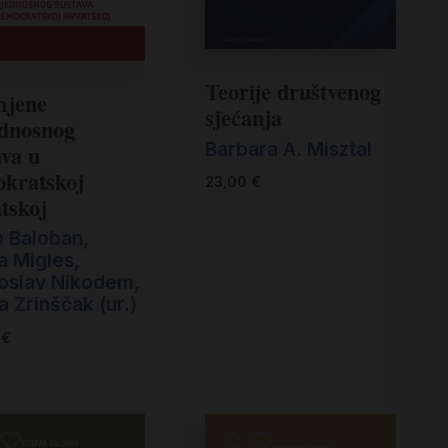
Teorije društvenog
mjene
sjećanja
ednosnog
Barbara A. Misztal
ava u
kratskoj
23,00
€
tskoj
p Baloban,
ja Migles,
oslav Nikodem,
a Zrinščak (ur.)
0
€