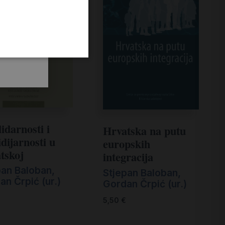
idarnosti i
Hrvatska na putu
dijarnosti u
europskih
tskoj
integracija
pan Baloban,
Stjepan Baloban,
an Črpić (ur.)
Gordan Črpić (ur.)
5,50
€