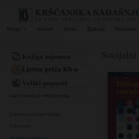
Knjige
Noviteti
Biblija
Akcije
Biblioteke
Socijalni
KATEGORIJE PROIZVODA
Duhovno-poticajne knjige
Duhovnost
Pastoral i kateheza