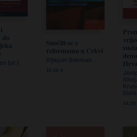
i
Pro
 do
vrij
Suočiti se s
jeka
sust
reformama u Crkvi
e
demo
Stjepan Baloban
Hrva
es (ur.)
15,00
€
Josi
Silvi
Krun
Siniš
34,0