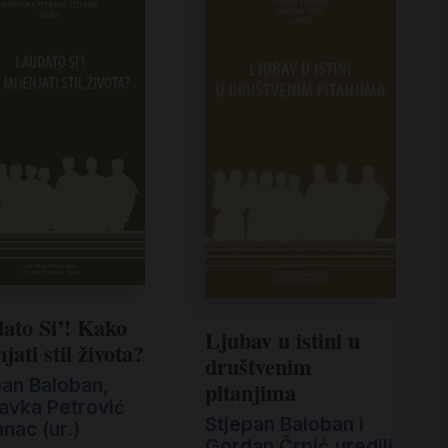
ato Si’! Kako
Ljubav u istini u
jati stil života?
društvenim
pan Baloban,
pitanjima
avka Petrović
Stjepan Baloban i
nac (ur.)
Gordan Črpić,uredili