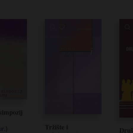
simpozij
Tržište i
Druš
ur.)