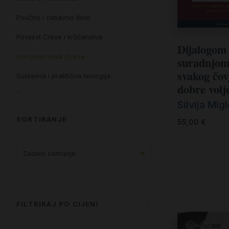
Poučno i zabavno štivo
Povijest Crkve i kršćanstva
Dijalogom 
Socijalni nauk Crkve
suradnjom
svakog čov
Sustavna i praktična teologija
dobre volj
Životopisi, razgovori i svjedočanstva
Silvija Migl
SORTIRANJE
55,00
€
FILTRIRAJ PO CIJENI