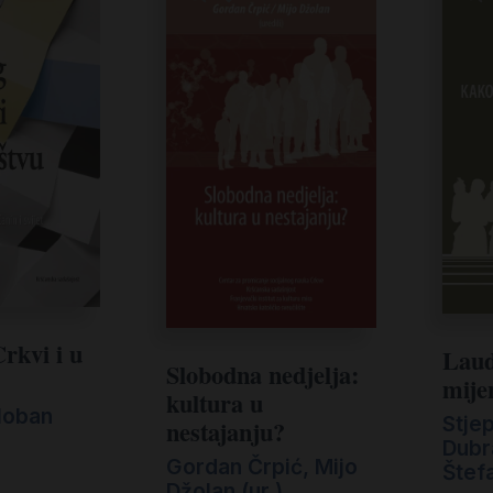
Crkvi i u
Laud
Slobodna nedjelja:
mijen
kultura u
loban
Stje
nestajanju?
Dubr
Gordan Črpić, Mijo
Štefa
Džolan (ur.)