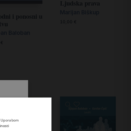
Ljudska prava
Marijan Biškup
odni i ponosni u
tvu
10,00
€
pan Baloban
0
€
.
i prvi
e
a. Uporabom
inosti