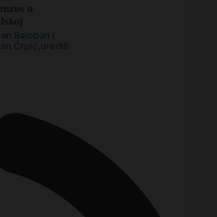
enzus u
tskoj
pan Baloban i
an Črpić,uredili
€