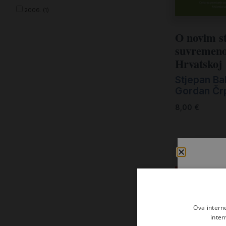
Štefanac (ur.) (1)
2006. (1)
Stjepan Baloban, Gordan Črpić (ur.) (3)
2004. (2)
O novim s
2001. (1)
suvremeno
2000. (1)
Hrvatskoj
1990. (1)
Stjepan Ba
Gordan Črp
8,00
€
Ova intern
inter