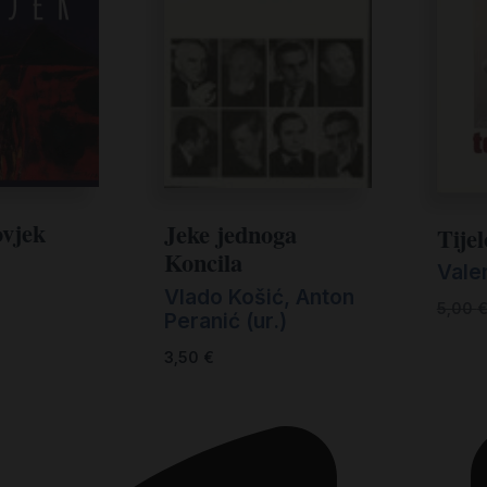
ovjek
Jeke jednoga
Tije
Koncila
Valen
Vlado Košić, Anton
5,00
Peranić (ur.)
3,50
€