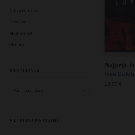
Crkva i društvo
Duhovnost
eDuhovnost
eIzdanja
eKnjiževnost
Najprije č
Enciklopedija i posebna izdanja
SORTIRANJE
Ivan Golub
Enciklopedije i posebna izdanja
10,00
€
eTeologija i povijest
Knjiga svima i svuda
Knjige drugih nakladnika
FILTRIRAJ PO CIJENI
Književnost