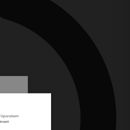
.
i prvi
e
a. Uporabom
inosti