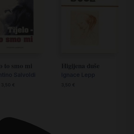
lo to smo mi
Higijena duše
tino Salvoldi
Ignace Lepp
€
3,50
€
3,50
€