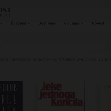
Časopisi
Udžbenici
eIzdanja
Novosti
m
enata Katoličkoga bogoslovnog fakulteta Sveučilišta u Zag