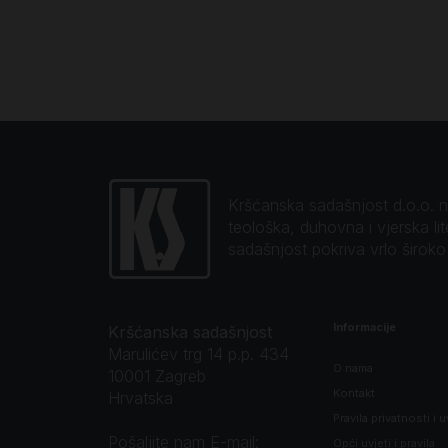
Kršćanska sadašnjost d.o.o. naj
teološka, duhovna i vjerska li
sadašnjost pokriva vrlo širok
Informacije
Kršćanska sadašnjost
Marulićev trg 14 p.p. 434
O nama
10001 Zagreb
Kontakt
Hrvatska
Pravila privatnosti i u
Pošaljite nam E-mail:
Opći uvjeti i pravila