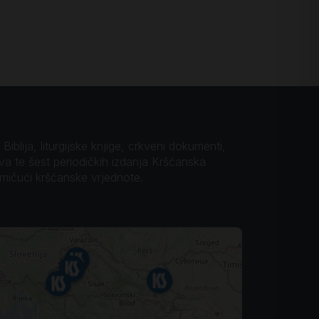
iblija, liturgijske knjige, crkveni dokumenti,
ova te šest periodičkih izdanja Kršćanska
omičući kršćanske vrjednote.