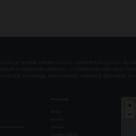
veći je hrvatski crkveni izdavač i nakladnik knjiga kao štu su B
teratura te katehetski udžbenici. U četrdesetak biblioteka i niz
o područje crkvenoga, znanstvenog i kulturnog djelovanja, pr
Proizvodi
+
Akcije
−
Noviteti
vjeti korištenja
eKnjige
Prodajni katalog