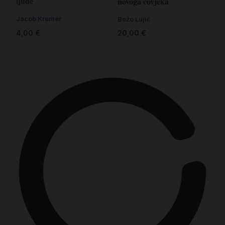
ljude
novoga čovjeka
Jacob Kremer
Božo Lujić
4,00
€
20,00
€