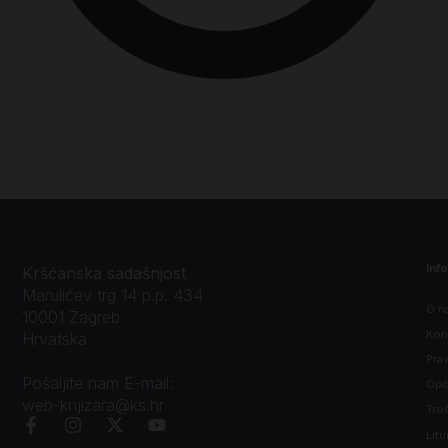
Inf
Kršćanska sadašnjost
Marulićev trg 14 p.p. 434
O n
10001 Zagreb
Kon
Hrvatska
Prav
Pošaljite nam E-mail:
Opći
web-knjizara@ks.hr
Tro
Litu