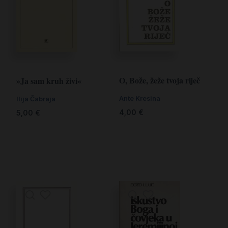
O, Bože, žeže tvoja riječ
»Ja sam kruh živi«
Ante Kresina
Ilija Čabraja
4,00
€
5,00
€