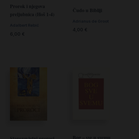
Prorok i njegova
Čudo u Bibliji
preljubnica (Hoš 1-4)
Adrianus de Groot
Adalbert Rebić
4,00
€
6,00
€
Bog – sve u svemu
Starozavjetni proroci