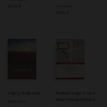
25,00
€
Ivica Čatić
19,91
€
I riječ je Božja rasla
Povijesne knjige. Uvod u
knjige Staroga zavjeta 2
Mario Cifrak