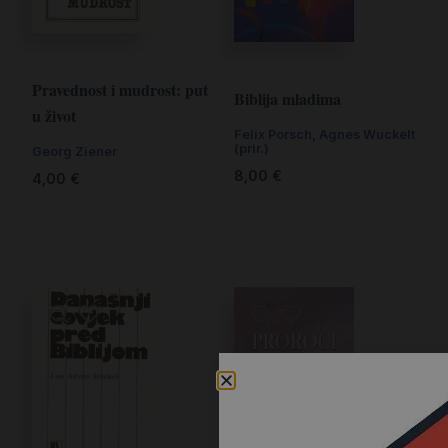
Pravednost i mudrost: put
Biblija mladima
u život
Felix Porsch, Agnes Wuckelt
(prir.)
Georg Ziener
8,00
€
4,00
€