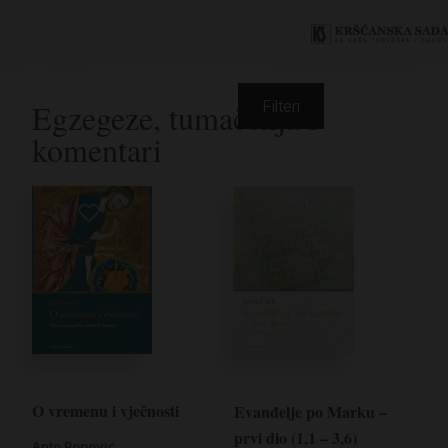
Egzegeze, tumačenja i
Filteri
komentari
O vremenu i vječnosti
Evanđelje po Marku –
prvi dio (1,1 – 3,6)
Anto Popović