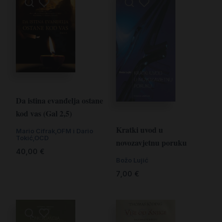
Da istina evanđelja ostane
kod vas (Gal 2,5)
Kratki uvod u
Mario Cifrak,OFM i Dario
Tokić,OCD
novozavjetnu poruku
40,00
€
Božo Lujić
7,00
€