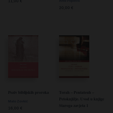
11,00
€
Anto Popović
20,00
€
Torah – Pentateuh –
Poziv biblijskih proroka
Petoknjižje. Uvod u knjige
Mato Zovkić
Staroga zavjeta 1
16,00
€