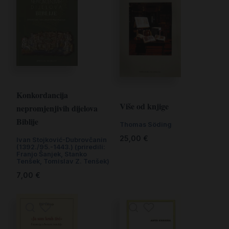
Konkordancija
Više od knjige
nepromjenjivih dijelova
Biblije
Thomas Söding
25,00
€
Ivan Stojković-Dubrovčanin
(1392./95.-1443.) (priredili:
Franjo Šanjek, Stanko
Tenšek, Tomislav Z. Tenšek)
7,00
€