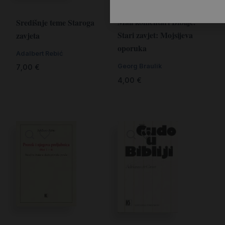
Mali komentari Biblije.
Središnje teme Staroga
Stari zavjet: Mojsijeva
zavjeta
oporuka
Adalbert Rebić
Georg Braulik
7,00
€
4,00
€