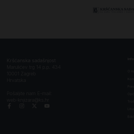
Dekapol (središte, aproks.)
Inf
Kršćanska sadašnjost
Marulićev trg 14 p.p. 434
O n
10001 Zagreb
Kon
Hrvatska
Prav
Pošaljite nam E-mail:
Opći
web-knjizara@ks.hr
Tro
Litu
Bibl