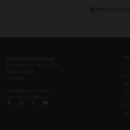
Jeruzalem
Inf
Kršćanska sadašnjost
Marulićev trg 14 p.p. 434
O n
10001 Zagreb
Kon
Hrvatska
Prav
Pošaljite nam E-mail:
Opći
web-knjizara@ks.hr
Tro
Litu
Bibl