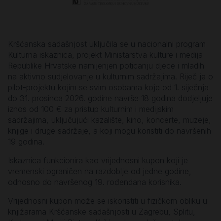
Kršćanska sadašnjost uključila se u nacionalni program
Kulturna iskaznica, projekt Ministarstva kulture i medija
Republike Hrvatske namijenjen poticanju djece i mladih
na aktivno sudjelovanje u kulturnim sadržajima. Riječ je o
pilot-projektu kojim se svim osobama koje od 1. siječnja
do 31. prosinca 2026. godine navrše 18 godina dodjeljuje
iznos od 100 € za pristup kulturnim i medijskim
sadržajima, uključujući kazalište, kino, koncerte, muzeje,
knjige i druge sadržaje, a koji mogu koristiti do navršenih
19 godina.
Iskaznica funkcionira kao vrijednosni kupon koji je
vremenski ograničen na razdoblje od jedne godine,
odnosno do navršenog 19. rođendana korisnika.
Vrijednosni kupon može se iskoristiti u fizičkom obliku u
knjižarama Kršćanske sadašnjosti u Zagrebu, Splitu,