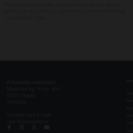
Popis koji slijedi nastao je upravo zahvaljujući njihovu
za
izboru. Što su čitatelji ovoga vrućeg srpnja najviše birali
vl
u knjižarama i web...
sa
Inf
Kršćanska sadašnjost
Marulićev trg 14 p.p. 434
O n
10001 Zagreb
Kon
Hrvatska
Prav
Pošaljite nam E-mail:
Opći
web-knjizara@ks.hr
Tro
Litu