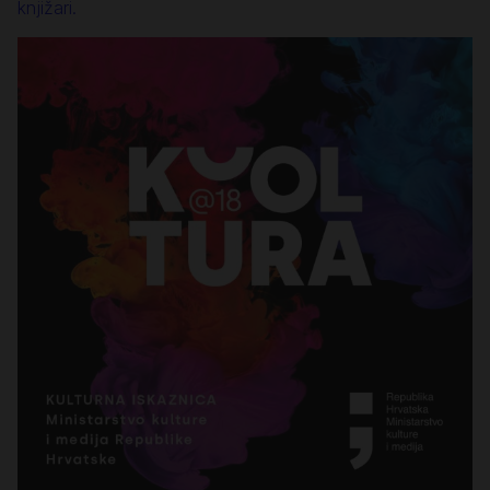
knjižari.