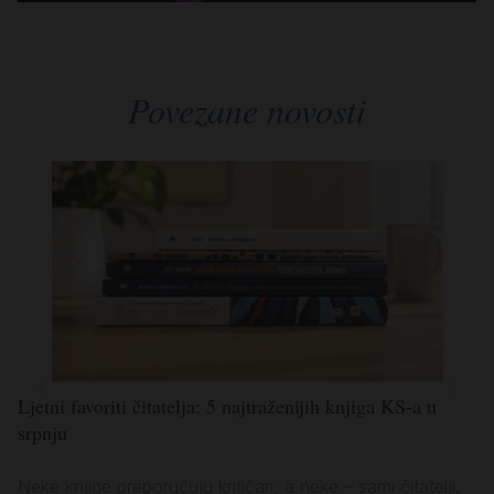
Povezane novosti
Ljetni favoriti čitatelja: 5 najtraženijih knjiga KS-a u
Lj
srpnju
po
Neke knjige preporučuju kritičari, a neke – sami čitatelji.
Ko