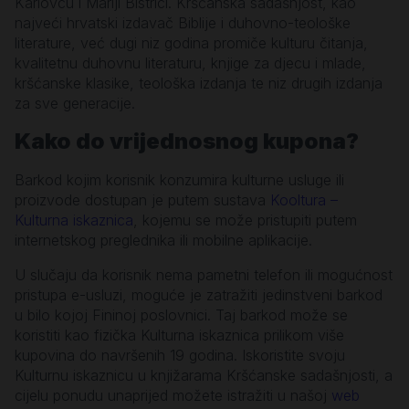
Karlovcu i Mariji Bistrici. Kršćanska sadašnjost, kao
najveći hrvatski izdavač Biblije i duhovno-teološke
literature, već dugi niz godina promiče kulturu čitanja,
kvalitetnu duhovnu literaturu, knjige za djecu i mlade,
kršćanske klasike, teološka izdanja te niz drugih izdanja
za sve generacije.
Kako do vrijednosnog kupona?
Barkod kojim korisnik konzumira kulturne usluge ili
proizvode dostupan je putem sustava
Kooltura –
Kulturna iskaznica
, kojemu se može pristupiti putem
internetskog preglednika ili mobilne aplikacije.
U slučaju da korisnik nema pametni telefon ili mogućnost
pristupa e-usluzi, moguće je zatražiti jedinstveni barkod
u bilo kojoj Fininoj poslovnici. Taj barkod može se
koristiti kao fizička Kulturna iskaznica prilikom više
kupovina do navršenih 19 godina. Iskoristite svoju
Kulturnu iskaznicu u knjižarama Kršćanske sadašnjosti, a
cijelu ponudu unaprijed možete istražiti u našoj
web