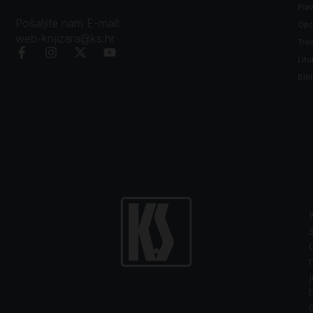
Prav
Pošaljite nam E-mail:
Opći
web-knjizara@ks.hr
Tro
Litu
Bibl