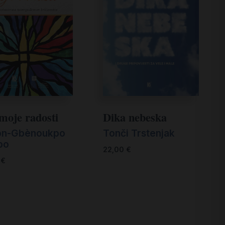
moje radosti
Dika nebeska
on-Gbènoukpo
Tonči Trstenjak
bo
22,00
€
0
€