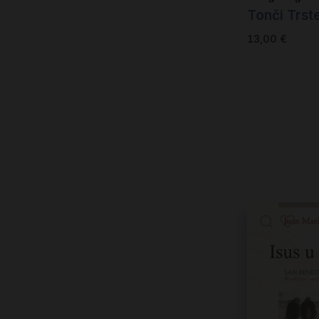
Tonči Trst
13,00
€