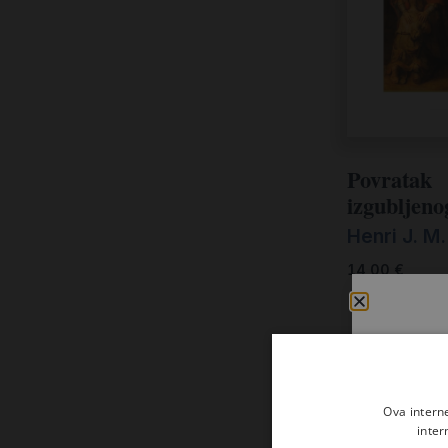
Povratak
izgubljeno
Henri J. M
14,00
€
Ova intern
inter