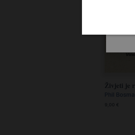
Živjeti je 
Phil Bosm
9,00
€