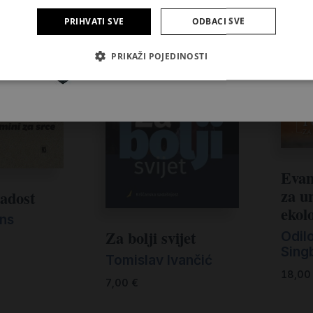
PRIHVATI SVE
ODBACI SVE
Pretplatite se
PRIKAŽI POJEDINOSTI
Evan
za u
radost
ekol
ans
Za bolji svijet
Odil
Sing
Tomislav Ivančić
18,0
7,00
€