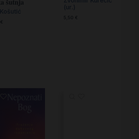
Zvonimir Kurečić
ka šutnja
(ur.)
 Košutić
5,50
€
€