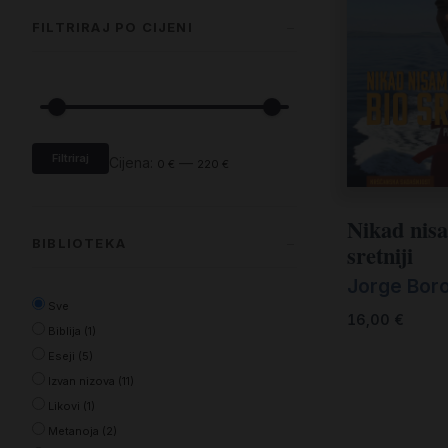
FILTRIRAJ PO CIJENI
Filtriraj
Cijena:
—
0 €
220 €
Nikad nis
BIBLIOTEKA
sretniji
Jorge Bor
Sve
16,00
€
Biblija (1)
Eseji (5)
Izvan nizova (11)
Likovi (1)
Metanoja (2)