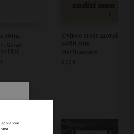
Cvijeće sreće moraš
a tišine
saditi sam
rt Sarah-
as Diat
Phil Bosmans
0
€
9,00
€
.
i prvi
e
a. Uporabom
inosti