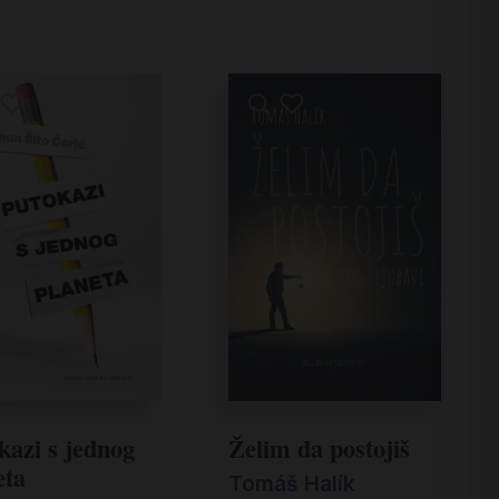
kazi s jednog
Želim da postojiš
eta
Tomáš Halík