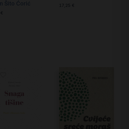
n Šito Ćorić
17,25
€
0
€