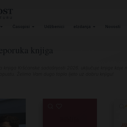
Časopisi
Udžbenici
eIzdanja
Novosti
eporuka knjiga
 knjiga Kršćanske sadašnjosti 2026. uključuje knjige koje m
ustu. Želimo Vam dugo toplo ljeto uz dobru knjigu!