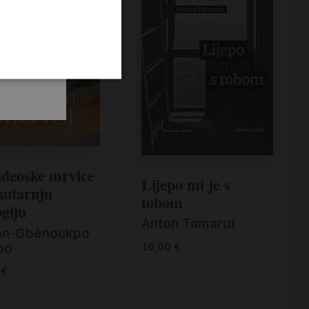
đeoske mrvice
Lijepo mi je s
nutarnju
tobom
ogiju
Anton Tamarut
on-Gbènoukpo
bo
16,00
€
0
€