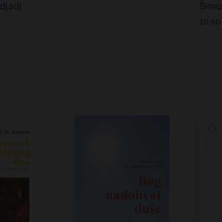
Šimu
djadj
20,0