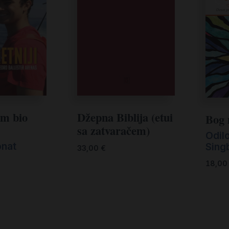
am bio
Džepna Biblija (etui
Bog 
sa zatvaračem)
Odil
onat
Sing
33,00
€
18,0