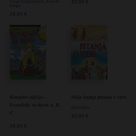
Luigi Guglielmoni, Fausto
10,00
€
Negri
24,00
€
Komplet (dječji) –
Moja knjiga pitanja o vjeri
Evanđelje za djecu A, B,
Gill Hollis
C
10,00
€
34,50
€