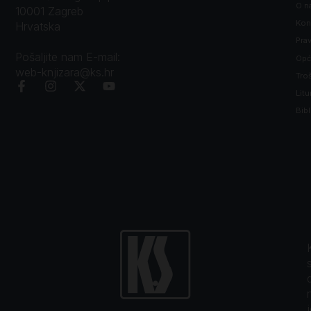
O n
10001 Zagreb
Kon
Hrvatska
Prav
Pošaljite nam E-mail:
Opći
web-knjizara@ks.hr
Tro
Litu
Bibl