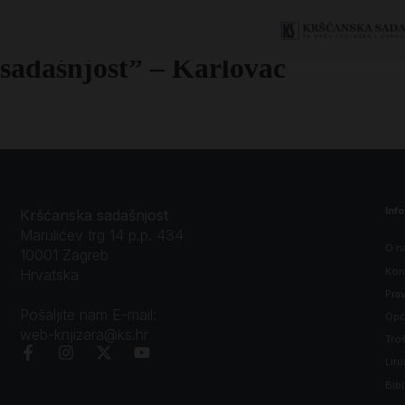
Knjižara “Kršćanska
sadašnjost” – Karlovac
Inf
Kršćanska sadašnjost
Marulićev trg 14 p.p. 434
O n
10001 Zagreb
Kon
Hrvatska
Prav
Pošaljite nam E-mail:
Opći
web-knjizara@ks.hr
Tro
Litu
Bibl