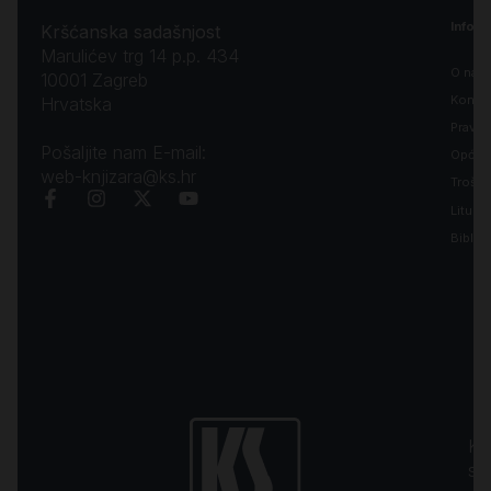
Inform
Kršćanska sadašnjost
Marulićev trg 14 p.p. 434
O nam
10001 Zagreb
Kontak
Hrvatska
Pravila
Pošaljite nam E-mail:
Opći uv
web-knjizara@ks.hr
Troško
Liturgi
Biblija
Kr
sa