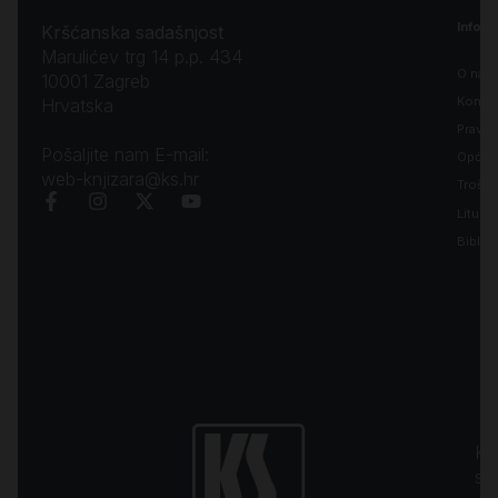
Inform
Kršćanska sadašnjost
Marulićev trg 14 p.p. 434
O nam
10001 Zagreb
Kontak
Hrvatska
Pravila
Pošaljite nam E-mail:
Opći uv
web-knjizara@ks.hr
Troško
Liturgi
Biblija
Kr
sa