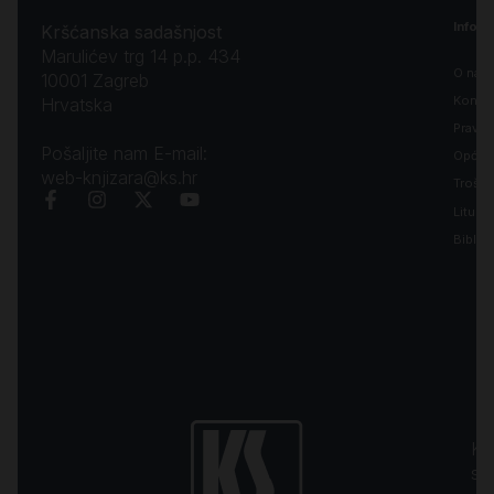
Inform
Kršćanska sadašnjost
Marulićev trg 14 p.p. 434
O nam
10001 Zagreb
Kontak
Hrvatska
Pravila
Pošaljite nam E-mail:
Opći uv
web-knjizara@ks.hr
Troško
Liturgi
Biblija
Kr
sa