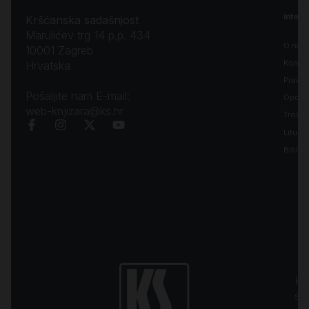
Inform
Kršćanska sadašnjost
Marulićev trg 14 p.p. 434
O nam
10001 Zagreb
Kontak
Hrvatska
Pravila
Pošaljite nam E-mail:
Opći uv
web-knjizara@ks.hr
Troško
Liturgi
Biblija
Kr
sa