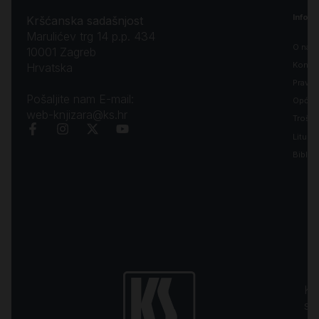
Inform
Kršćanska sadašnjost
Marulićev trg 14 p.p. 434
O nam
10001 Zagreb
Kontak
Hrvatska
Pravila
Pošaljite nam E-mail:
Opći uv
web-knjizara@ks.hr
Troško
Liturgi
Biblija
Kr
sa