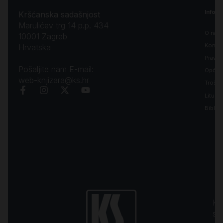
Inform
Kršćanska sadašnjost
Marulićev trg 14 p.p. 434
O nam
10001 Zagreb
Kontak
Hrvatska
Pravila
Pošaljite nam E-mail:
Opći uv
web-knjizara@ks.hr
Troško
Liturgi
Biblija
Kr
sa