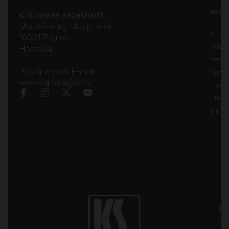
Inform
Kršćanska sadašnjost
Marulićev trg 14 p.p. 434
O nam
10001 Zagreb
Kontak
Hrvatska
Pravila
Pošaljite nam E-mail:
Opći uv
web-knjizara@ks.hr
Troško
Liturgi
Biblija
Kr
sa