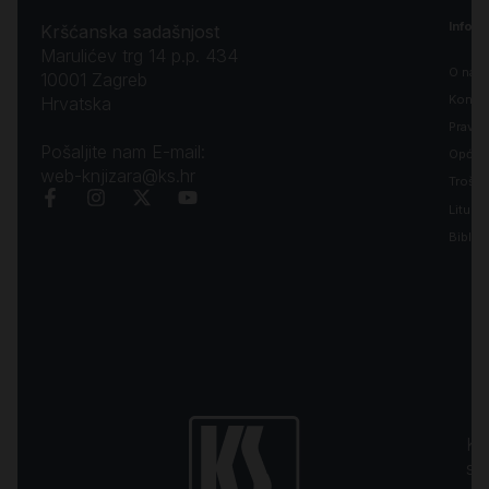
Inform
Kršćanska sadašnjost
Marulićev trg 14 p.p. 434
O nam
10001 Zagreb
Kontak
Hrvatska
Pravila
Pošaljite nam E-mail:
Opći uv
web-knjizara@ks.hr
Troško
Liturgi
Biblija
Kr
sa