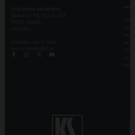
Inform
Kršćanska sadašnjost
Marulićev trg 14 p.p. 434
O nam
10001 Zagreb
Kontak
Hrvatska
Pravila
Pošaljite nam E-mail:
Opći uv
web-knjizara@ks.hr
Troško
Liturgi
Biblija
Kr
sa