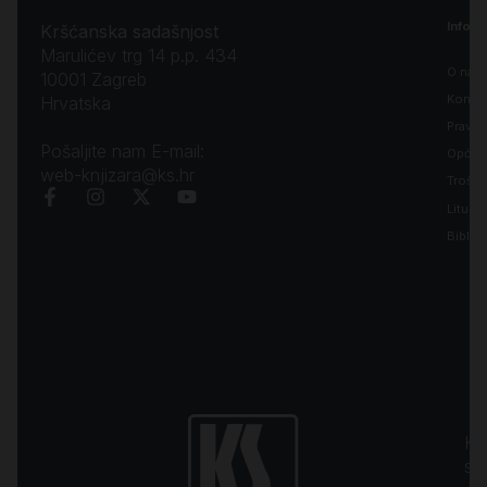
Inform
Kršćanska sadašnjost
Marulićev trg 14 p.p. 434
O nam
10001 Zagreb
Kontak
Hrvatska
Pravila
Pošaljite nam E-mail:
Opći uv
web-knjizara@ks.hr
Troško
Liturgi
Biblija
Kr
sa