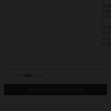
–
Next
Digit
tran
i
jača
konk
izda
knjig
© 2026. Kršćanska sadašnjost