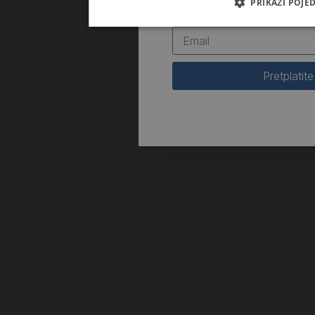
PRIKAŽI POJE
novosti iz Kršćanske sadašn
Pretplatite