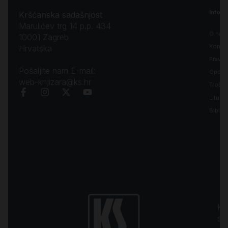
Inform
Kršćanska sadašnjost
Marulićev trg 14 p.p. 434
O nam
10001 Zagreb
Kontak
Hrvatska
Pravila
Pošaljite nam E-mail:
Opći uv
web-knjizara@ks.hr
Troško
Liturgi
Biblija
Kr
sa