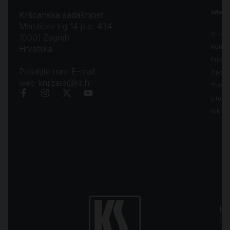
Inform
Kršćanska sadašnjost
Marulićev trg 14 p.p. 434
O nam
10001 Zagreb
Kontak
Hrvatska
Pravila
Pošaljite nam E-mail:
Opći uv
web-knjizara@ks.hr
Troško
Liturgi
Biblija
Kr
sa