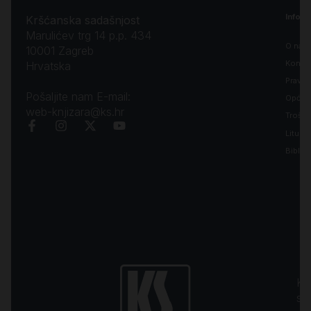
Inform
Kršćanska sadašnjost
Marulićev trg 14 p.p. 434
O nam
10001 Zagreb
Kontak
Hrvatska
Pravila
Pošaljite nam E-mail:
Opći uv
web-knjizara@ks.hr
Troško
Liturgi
Biblija
Kr
sa