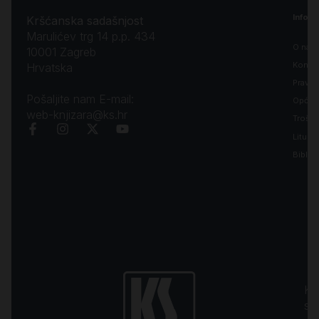
Inform
Kršćanska sadašnjost
Marulićev trg 14 p.p. 434
O nam
10001 Zagreb
Kontak
Hrvatska
Pravila
Pošaljite nam E-mail:
Opći uv
web-knjizara@ks.hr
Troško
Liturgi
Biblija
Kr
sa