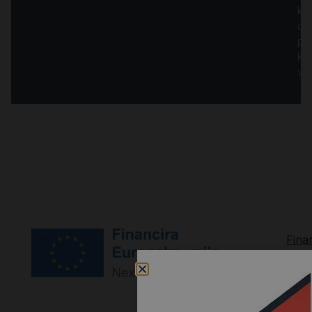
ku
dj
pr
kr
vr
Fina
Euro
unija
–
Next