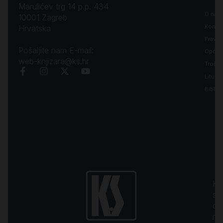
Marulićev trg 14 p.p. 434
O nam
10001 Zagreb
Kontak
Hrvatska
Pravila
Pošaljite nam E-mail:
Opći uv
web-knjizara@ks.hr
Troško
Liturgi
Biblija
Kr
sa
d.o
na