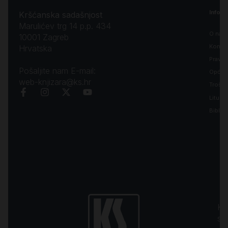
Inform
Kršćanska sadašnjost
Marulićev trg 14 p.p. 434
O nam
10001 Zagreb
Kontak
Hrvatska
Pravila
Pošaljite nam E-mail:
Opći uv
web-knjizara@ks.hr
Troško
Liturgi
Biblija
Kr
sa