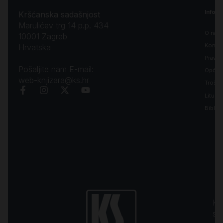
Inform
Kršćanska sadašnjost
Marulićev trg 14 p.p. 434
O nam
10001 Zagreb
Kontak
Hrvatska
Pravila
Pošaljite nam E-mail:
Opći uv
web-knjizara@ks.hr
Troško
Liturgi
Biblija
Kr
sa