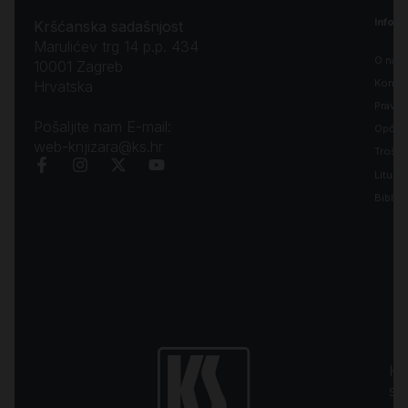
Inform
Kršćanska sadašnjost
Marulićev trg 14 p.p. 434
O nam
10001 Zagreb
Kontak
Hrvatska
Pravila
Pošaljite nam E-mail:
Opći uv
web-knjizara@ks.hr
Troško
Liturgi
Biblija
Kr
sa