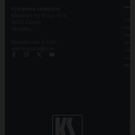
Inform
Kršćanska sadašnjost
Marulićev trg 14 p.p. 434
O nam
10001 Zagreb
Kontak
Hrvatska
Pravila
Pošaljite nam E-mail:
Opći uv
web-knjizara@ks.hr
Troško
Liturgi
Biblija
Kr
sa