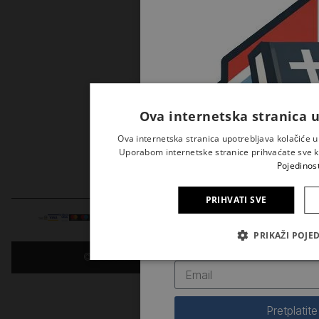
–
Next
Digit
tran
i
jača
konk
izda
Ova internetska stranica u
knjig
Ova internetska stranica upotrebljava kolačiće u
Uporabom internetske stranice prihvaćate sve kol
Pojedinost
PRIHVATI SVE
Prijavite se na naš newslette
PRIKAŽI POJE
novosti iz Kršćanske sadašn
© 2026. Kršćanska sadašnjost
Pretplatite