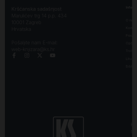
Inform
Kršćanska sadašnjost
Marulićev trg 14 p.p. 434
O nam
10001 Zagreb
Kontak
Hrvatska
Pravila
Pošaljite nam E-mail:
Opći uv
web-knjizara@ks.hr
Troško
Liturgi
Biblija
Kr
sa