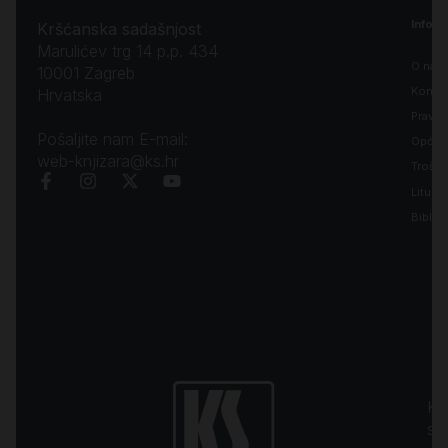
Inform
Kršćanska sadašnjost
Marulićev trg 14 p.p. 434
O nam
10001 Zagreb
Kontak
Hrvatska
Pravila
Pošaljite nam E-mail:
Opći uv
web-knjizara@ks.hr
Troško
Liturgi
Biblija
Kr
sa