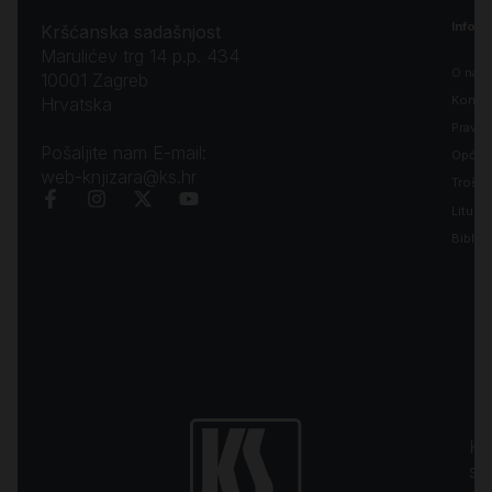
Inform
Kršćanska sadašnjost
Marulićev trg 14 p.p. 434
O nam
10001 Zagreb
Kontak
Hrvatska
Pravila
Pošaljite nam E-mail:
Opći uv
web-knjizara@ks.hr
Troško
Liturgi
Biblija
Kr
sa