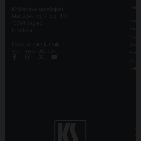
Inform
Kršćanska sadašnjost
Marulićev trg 14 p.p. 434
O nam
10001 Zagreb
Kontak
Hrvatska
Pravila
Pošaljite nam E-mail:
Opći uv
web-knjizara@ks.hr
Troško
Liturgi
Biblija
Kr
sa