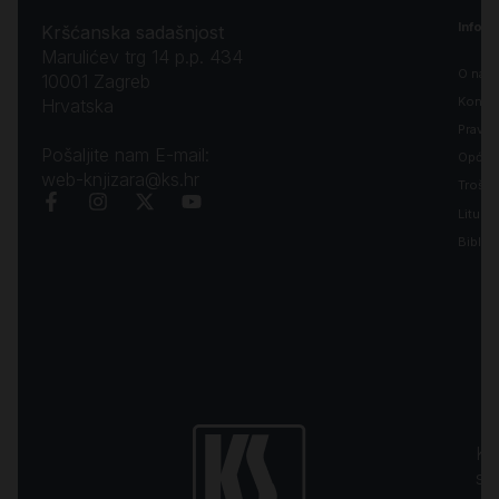
Inform
Kršćanska sadašnjost
Marulićev trg 14 p.p. 434
O nam
10001 Zagreb
Kontak
Hrvatska
Pravila
Pošaljite nam E-mail:
Opći uv
web-knjizara@ks.hr
Troško
Liturgi
Biblija
Kr
sa