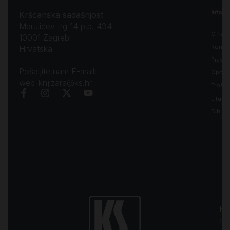
Inform
Kršćanska sadašnjost
Marulićev trg 14 p.p. 434
O nam
10001 Zagreb
Kontak
Hrvatska
Pravila
Pošaljite nam E-mail:
Opći uv
web-knjizara@ks.hr
Troško
Liturgi
Biblija
Kr
sa