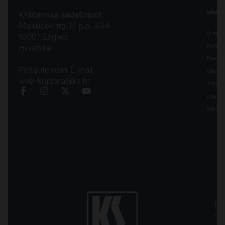
Inform
Kršćanska sadašnjost
Marulićev trg 14 p.p. 434
O nam
10001 Zagreb
Kontak
Hrvatska
Pravila
Pošaljite nam E-mail:
Opći uv
web-knjizara@ks.hr
Troško
Liturgi
Biblija
Kr
sa