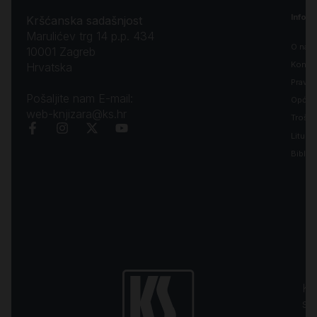
Inform
Kršćanska sadašnjost
Marulićev trg 14 p.p. 434
O nam
10001 Zagreb
Kontak
Hrvatska
Pravila
Pošaljite nam E-mail:
Opći uv
web-knjizara@ks.hr
Troško
Liturgi
Biblija
Kr
sa